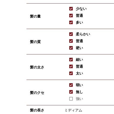
少ない
普通
髪の量
多い
柔らかい
普通
髪の質
硬い
細い
普通
髪の太さ
太い
弱い
無し
髪のクセ
強い
髪の長さ
ミディアム