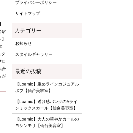
プライバシーポリシー
サイトマップ
】
台駅
ト】
お知らせ
タ
スタ
スタイルギャラリー
サロ
似合
ちが
】
【Loamio】重めラインカジュアル
ボブ【仙台美容室】
【Loamio】透け感バングのAライ
ンミックスカール【仙台美容室】
【Loamio】大人の華やかカールの
ヨシンモリ【仙台美容室】