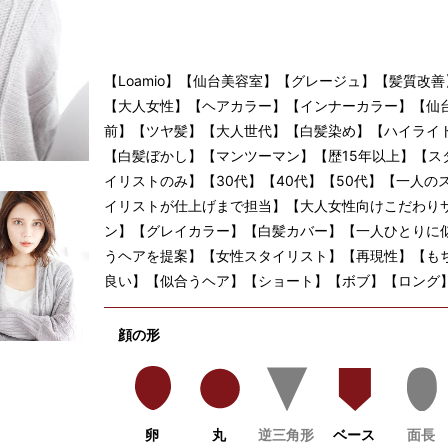
【Loamio】【仙台美容室】【グレージュ】【髪質改善
【大人女性】【ヘアカラー】【インナーカラー】【仙
前】【ツヤ髪】【大人世代】【白髪染め】【ハイライ
【白髪ぼかし】【マンツーマン】【歴15年以上】【ス
イリストのみ】【30代】【40代】【50代】【一人の
イリストが仕上げまで担当】【大人女性向けこだわり
ン】【グレイカラー】【白髪カバー】【一人ひとりに
うヘアを提案】【女性スタイリスト】【再現性】【も
良い】【似合うヘア】【ショート】【ボブ】【ロング
顔の形
卵
丸
逆三角形
ベース
面長